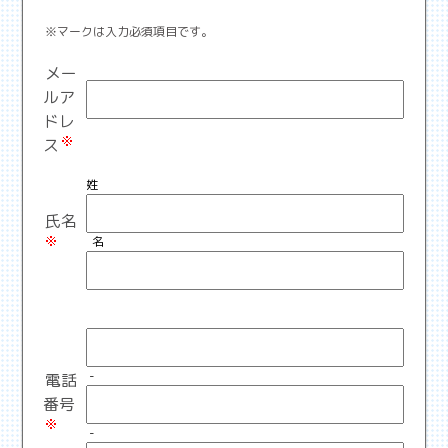
※マークは入力必須項目です。
メー
ルア
ドレ
ス
姓
氏名
名
-
電話
番号
-