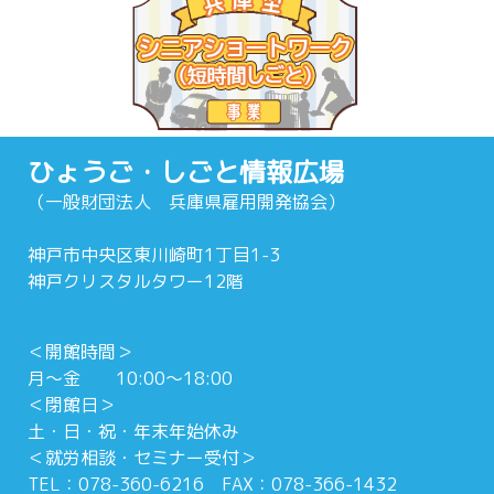
ひょうご・しごと情報広場
（一般財団法人 兵庫県雇用開発協会）
神戸市中央区東川崎町1丁目1-3
神戸クリスタルタワー12階
＜開館時間＞
月～金 10:00～18:00
＜閉館日＞
土・日・祝・年末年始休み
＜就労相談・セミナー受付＞
TEL：078-360-6216 FAX：078-366-1432