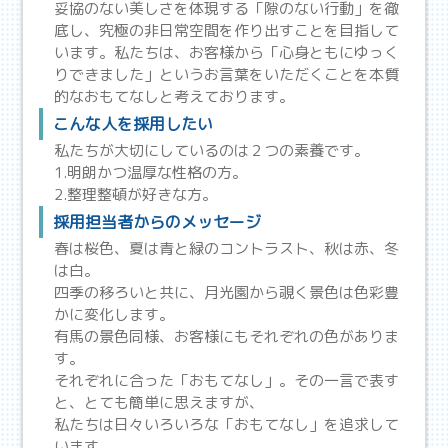
妥協のない美しさを体現する「隙のない行動」を徹
底し、究極の非日常空間を作り出すことを目指して
います。私たちは、お客様から「心身ともにゆっく
りできました」というお言葉をいただくことを本質
的なおもてなしと考えております。
こんな人を採用したい
私たちが大切にしているのは２つの素養です。
1.明朗かつ温厚な性格の方。
2.整理整頓が好きな方。
採用担当者からのメッセージ
春は桜色、夏は青と緑のコントラスト、秋は赤、冬
は白。
四季の移ろいと共に、月光園から覗く景色は色彩豊
かに変化します。
有馬の景色同様、お客様にもそれぞれの色がありま
す。
それぞれに合った「おもてなし」。その一言で表す
と、とても簡単に思えますが、
私たちは日々いろいろな「おもてなし」を追求して
います。