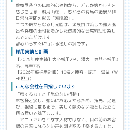
数寄屋造りの伝統的な建物から、どこか懐かしさを
感じさせる「游月山荘」、窓からの有馬の絶景が非
日常な空間を彩る「鴻朧館」。
二つの館からなる月光園は、源泉掛け流しの露天風
呂や兵庫の素材を活かした伝統的な会席料理を楽し
んでいただけます。
都心からすぐに行ける癒しの郷です。
採用実績と計画
【2025年度実績】大卒採用2名、短大・専門卒採用3
名、高卒7名
【2026年度採用計画】10名／接客・調理・営業（W
EB担当）
こんな会社を目指しています
「察する力」と「隙のない行動」
お客様と接し、想いにお応えするため、指先、足運
び、視線に至るまで、美しく隙のない凛とした立ち
振る舞いで魅了します。
マニュアルをこなす人材ではなく、目の前のお客
様の言葉にならない声を聞き取る「察する力」と、