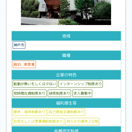
地域
神戸市
職種
宿泊、飲食業
企業の特色
転勤が無いもしくは少ない
インターンシップ制度あり
短時間社員制度あり
研修制度あり
求人募集中
福利厚生等
産休・育休制度あり
自己啓発支援制度あり
社宅もしくは家賃補助制度あり
何らかの週休２日制
各種認定制度