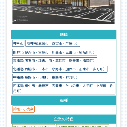
地域
神戸市
阪神南(尼崎市・西宮市・芦屋市）
阪神北(伊丹市・宝塚市・川西市・三田市・猪名川町）
東播磨(明石市・加古川市・高砂市・稲美町・播磨町）
北播磨(西脇市・三木市・小野市・加西市・加東市・多可町）
中播磨(姫路市・市川町・福崎町・神河町）
西播磨(相生市・赤穂市・宍粟市・たつの市・太子町・上郡町・佐
用町）
職種
卸売・小売業
企業の特色