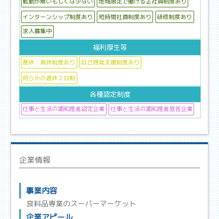
転勤が無いもしくは少ない
地域限定で働ける正社員制度あり
インターンシップ制度あり
短時間社員制度あり
研修制度あり
求人募集中
福利厚生等
産休・育休制度あり
自己啓発支援制度あり
何らかの週休２日制
各種認定制度
仕事と生活の調和推進認定企業
仕事と生活の調和推進宣言企業
企業情報
事業内容
食料品専業のスーパーマーケット
企業アピール