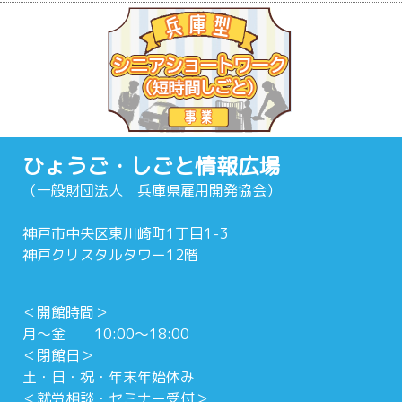
ひょうご・しごと情報広場
（一般財団法人 兵庫県雇用開発協会）
神戸市中央区東川崎町1丁目1-3
神戸クリスタルタワー12階
＜開館時間＞
月～金 10:00～18:00
＜閉館日＞
土・日・祝・年末年始休み
＜就労相談・セミナー受付＞