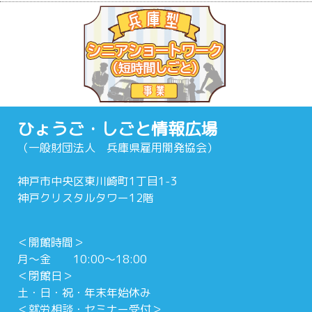
ひょうご・しごと情報広場
（一般財団法人 兵庫県雇用開発協会）
神戸市中央区東川崎町1丁目1-3
神戸クリスタルタワー12階
＜開館時間＞
月～金 10:00～18:00
＜閉館日＞
土・日・祝・年末年始休み
＜就労相談・セミナー受付＞