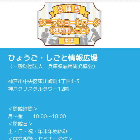
ひょうご・しごと情報広場
（一般財団法人 兵庫県雇用開発協会）
神戸市中央区東川崎町1丁目1-3
神戸クリスタルタワー12階
＜開館時間＞
月～金 10:00～18:00
＜閉館日＞
土・日・祝・年末年始休み
＜就労相談・セミナー受付＞