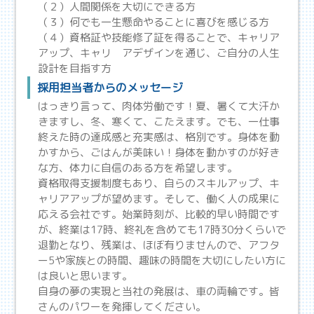
（２）人間関係を大切にできる方
（３）何でも一生懸命やることに喜びを感じる方
（４）資格証や技能修了証を得ることで、キャリア
アップ、キャリ アデザインを通じ、ご自分の人生
設計を目指す方
採用担当者からのメッセージ
はっきり言って、肉体労働です！夏、暑くて大汗か
きますし、冬、寒くて、こたえます。でも、一仕事
終えた時の達成感と充実感は、格別です。身体を動
かすから、ごはんが美味い！身体を動かすのが好き
な方、体力に自信のある方を希望します。
資格取得支援制度もあり、自らのスキルアップ、キ
ャリアアップが望めます。そして、働く人の成果に
応える会社です。始業時刻が、比較的早い時間です
が、終業は17時、終礼を含めても17時30分くらいで
退勤となり、残業は、ほぼ有りませんので、アフタ
ー5や家族との時間、趣味の時間を大切にしたい方に
は良いと思います。
自身の夢の実現と当社の発展は、車の両輪です。皆
さんのパワーを発揮してください。