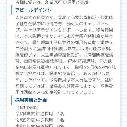
皆様に愛され、創業70年の信用と実績。
アピールポイント
人を育てる企業です。業務に必要な資格証・技能修
了証を在職中に取得でき、働く人のキャリアアッ
プ、キャリアデザインをサポートします。取得費用
は、本人負担ですが、社による全額立替制度が基本
であり、賞与額算出時に弊社の採用教育費に振替え
て分割払い(基本6回分割)します。取得可能な資格、
技能修了は、大型自動車運転免許、ガス溶断技能講
習、車両系建設機械(整地・解体)技能講習、その他
業務に必要な資格となります。取得3ヶ月後の社内試
験に合格すれば、職能給が昇給し、収入がUPしま
す。したがって、取得費用は本人負担ですが、社に
在籍していれば、給与および賞与によって、取得費
用は回収できる制度設計になっています。
採用実績と計画
【採用実績】
令和4年度 中途採用 1名
令和5年度 中途採用 1名
令和6年度 中途採用 0名