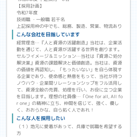
【採用計画】
令和7年度
技術職 ・一般職 若干名
上記採用枠の中でも、総務、製造、営業、物流あり
こんな会社を目指しています
経営理念…『人と資源の活躍創造』当社は、企業活
動を通じて、人と資源が活躍する世界を創ります。
セルフイメージ＆ミッション…当社は『資源ご処分
解決業』資源の課題解決と価値創造。当社は、資源
の価値を再認知し、「もったいない」を自ら体現す
る企業であり、使命感と熱意をもって、当社が持つ
ノウハウ・企業間リレーションシップをフル活用し
て、資源全般の売買、処理を行い、お役に立つ企業
を目指します。理想の社員像…「One for all, All fo
r one」の精神に立ち、仲間を信じて、強く、優し
く、おおらかな、自ら拓く人であれ！
こんな人を採用したい
（１）地元に愛着があって、兵庫で就職を希望する
方