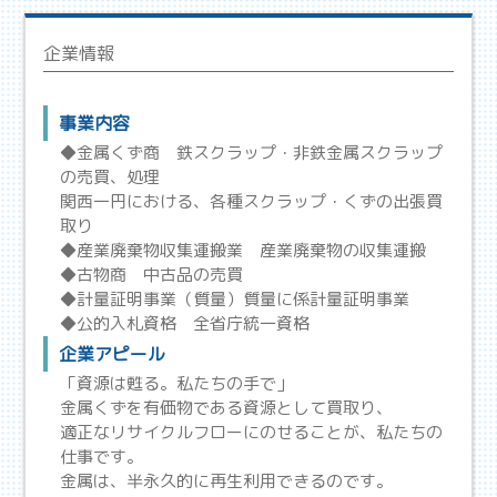
企業情報
事業内容
◆金属くず商 鉄スクラップ・非鉄金属スクラップ
の売買、処理
関西一円における、各種スクラップ・くずの出張買
取り
◆産業廃棄物収集運搬業 産業廃棄物の収集運搬
◆古物商 中古品の売買
◆計量証明事業（質量）質量に係計量証明事業
◆公的入札資格 全省庁統一資格
企業アピール
「資源は甦る。私たちの手で」
金属くずを有価物である資源として買取り、
適正なリサイクルフローにのせることが、私たちの
仕事です。
金属は、半永久的に再生利用できるのです。