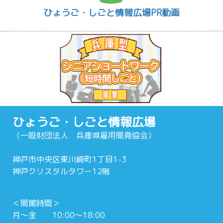
ひょうご・しごと情報広場PR動画
ひょうご・しごと情報広場
（一般財団法人 兵庫県雇用開発協会）
神戸市中央区東川崎町1丁目1-3
神戸クリスタルタワー12階
＜開館時間＞
月～金 10:00～18:00