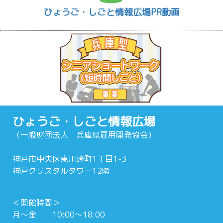
ひょうご・しごと情報広場PR動画
ひょうご・しごと情報広場
（一般財団法人 兵庫県雇用開発協会）
神戸市中央区東川崎町1丁目1-3
神戸クリスタルタワー12階
＜開館時間＞
月～金 10:00～18:00