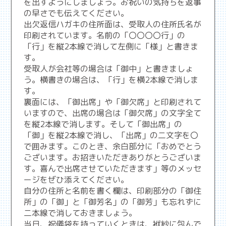
を出すようにしましょう。お祝いの気持ちを返事
の早さでも伝えてください。
出欠返信ハガキの住所面は、受取人の住所氏名が
印刷されています。名前の「〇〇〇〇行」の
「行」を縦2本線で消して左側に「様」と書きま
す。
受取人が会社等の場合は「御中」と書きましょ
う。横書きの場合は、「行」を横2本線で消しま
す。
裏面には、「御出席」や「御欠席」と印刷されて
いますので、出席の場合は「御欠席」の文字全て
を縦2本線で消します。そして「御出席」の
「御」を縦2本線で消し、「出席」の二文字を〇
で囲みます。このとき、余白部分に「おめでとう
ございます。お招きいただきありがとうございま
す。喜んで出席させていただきます」等のメッセ
ージをぜひ添えてください。
自分の住所と名前を書く欄は、印刷部分の「御住
所」の「御」と「御芳名」の「御芳」も忘れずに
二本線で消しておきましょう。
当日、祝儀袋を持っていくときは、袱紗に包んで