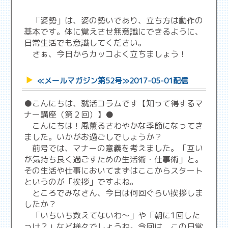
「姿勢」は、姿の勢いであり、立ち方は動作の
基本です。体に覚えさせ無意識にできるように、
日常生活でも意識してください。
さぁ、今日からカッコよく立ちましょう！
≪メールマガジン第52号≫2017-05-01配信
●こんにちは、就活コラムです【知って得するマ
ナー講座（第２回）】●
こんにちは！風薫るさわやかな季節になってき
ました。いかがお過ごしでしょうか？
前号では、マナーの意義を考えました。「互い
が気持ち良く過ごすための生活術・仕事術」と。
その生活や仕事においてまずはここからスタート
というのが「挨拶」ですよね。
ところでみなさん、今日は何回ぐらい挨拶しま
したか？
「いちいち数えてないわ～」や「朝に1回した
っけ？」など様々でしょうね。今回は、この日常