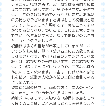
いきます。袱紗の色は、紫・紺等は慶弔両方に使
えますので用意しておくと今後便利です。受付で
は、「このたびはおめでとうございます。お祝い
の気持ちでございます」と挨拶をして祝儀袋を渡
します。あらたまった場所では、何を言ってよい
かわからなくなり、ついごにょごにょと言いがち
ですが、落ち着いて言葉と態度でお祝いの気持ち
をしっかり伝えましょう。
祝儀袋は多くの種類が市販されていますが、ベー
シックなものは、熨斗（袋の右上にある飾りのよ
うなもの）付で、水引（紅白のリボンのような帯
紐）は、結び切りの形を使います。この結び切り
は、引っ張ってもほどけないので、二度ないほう
が良いことに使います。お金は、内袋があればそ
れを使い、紙幣の人物が内袋の上側と表側になる
ように入れます。
披露宴会場の席では、両隣の方に「友人の〇○と
申します」とぜひ自分から挨拶しましょう。
結婚式のみならず、大切な方の節目に敬意をもっ
て接することは、ご本人はもとより関係する方へ