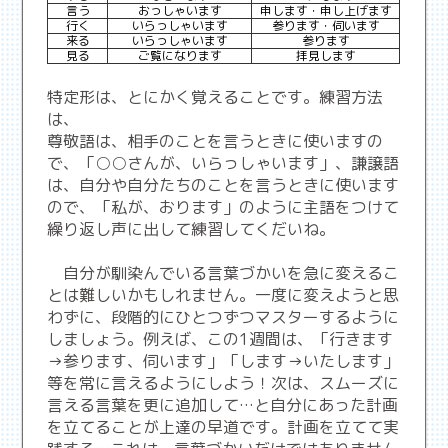
言う
おっしゃいます
申します・申し上げます
行く
いらっしゃいます
参ります・伺います
来る
いらっしゃいます
参ります
見る
ご覧になります
拝見します
特定形は、とにかく覚えることです。練習方法
は、
尊敬語は、相手のことを言うときに使いますの
で、「○○さんが、いらっしゃいます」、謙譲語
は、自分や自分たちのことを言うときに使います
ので、「私が、おります」のように主語をつけて
繰り返し声に出して練習してくだいね。
自分が馴染んでいる言葉づかいを急に変えるこ
とは難しいかもしれません。一度に変えようと思
わずに、段階的にひとつずつマスターするように
しましょう。例えば、この1週間は、「行きます
→参ります、伺います」「します→いたします」
等を常に言えるようにしよう！次は、スムーズに
言える言葉を更に追加して…と自分にあった計画
を立てることが上達の早道です。計画を立てて実