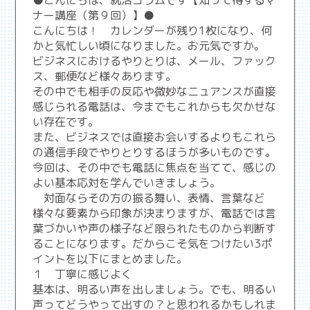
●こんにちは、就活コラムです【知って得するマ
ナー講座（第９回）】●
こんにちは！ カレンダーが残り1枚になり、何
かと気忙しい頃になりました。お元気ですか。
ビジネスにおけるやりとりは、メール、ファック
ス、郵便など様々あります。
その中でも相手の反応や微妙なニュアンスが直接
感じられる電話は、今までもこれからも欠かせな
い存在です。
また、ビジネスでは直接お会いするよりもこれら
の通信手段でやりとりするほうが多いものです。
今回は、その中でも電話に焦点を当てて、感じの
よい基本応対を学んでいきましょう。
対面ならその方の振る舞い、表情、言葉など
様々な要素から印象が決まりますが、電話では言
葉づかいや声の様子など限られたものから判断す
ることになります。だからこそ気をつけたい3ポ
イントを以下にまとめました。
１ 丁寧に感じよく
基本は、明るい声を出しましょう。でも、明るい
声ってどうやって出すの？と思われるかもしれま