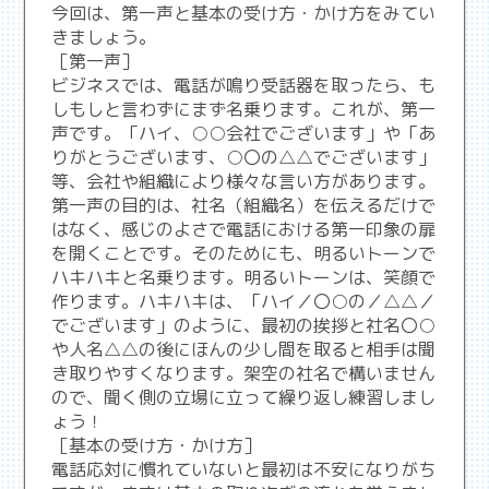
今回は、第一声と基本の受け方・かけ方をみてい
きましょう。
［第一声］
ビジネスでは、電話が鳴り受話器を取ったら、も
しもしと言わずにまず名乗ります。これが、第一
声です。「ハイ、○○会社でございます」や「あ
りがとうございます、○〇の△△でございます」
等、会社や組織により様々な言い方があります。
第一声の目的は、社名（組織名）を伝えるだけで
はなく、感じのよさで電話における第一印象の扉
を開くことです。そのためにも、明るいトーンで
ハキハキと名乗ります。明るいトーンは、笑顔で
作ります。ハキハキは、「ハイ／〇○の／△△／
でございます」のように、最初の挨拶と社名〇○
や人名△△の後にほんの少し間を取ると相手は聞
き取りやすくなります。架空の社名で構いません
ので、聞く側の立場に立って繰り返し練習しまし
ょう！
［基本の受け方・かけ方］
電話応対に慣れていないと最初は不安になりがち