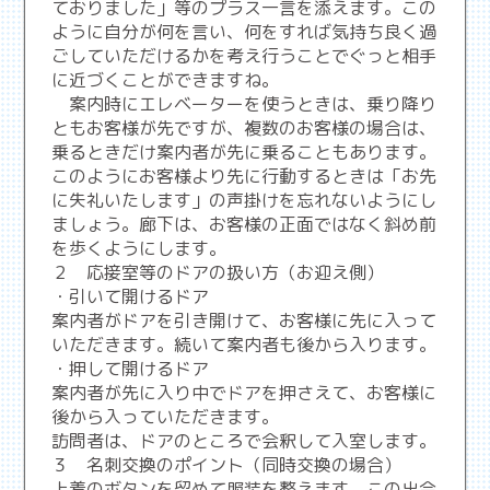
ておりました」等のプラス一言を添えます。この
ように自分が何を言い、何をすれば気持ち良く過
ごしていただけるかを考え行うことでぐっと相手
に近づくことができますね。
案内時にエレベーターを使うときは、乗り降り
ともお客様が先ですが、複数のお客様の場合は、
乗るときだけ案内者が先に乗ることもあります。
このようにお客様より先に行動するときは「お先
に失礼いたします」の声掛けを忘れないようにし
ましょう。廊下は、お客様の正面ではなく斜め前
を歩くようにします。
２ 応接室等のドアの扱い方（お迎え側）
・引いて開けるドア
案内者がドアを引き開けて、お客様に先に入って
いただきます。続いて案内者も後から入ります。
・押して開けるドア
案内者が先に入り中でドアを押さえて、お客様に
後から入っていただきます。
訪問者は、ドアのところで会釈して入室します。
３ 名刺交換のポイント（同時交換の場合）
上着のボタンを留めて服装を整えます。この出会