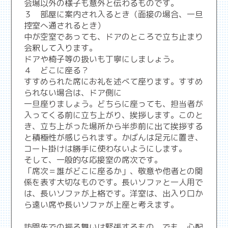
会場以外の様子も意外と伝わるものです。
３ 部屋に案内され入るとき（面接の場合、一旦
控室へ通されるとき）
中が空室であっても、ドアのところで立ち止まり
会釈して入ります。
ドアや椅子等の扱いも丁寧にしましょう。
４ どこに座る？
すすめられた席にお礼を述べて座ります。すすめ
られない場合は、ドア側に
一旦座りましょう。どちらに座っても、担当者が
入ってくる前に立ち上がり、挨拶します。このと
き、立ち上がった場所から半歩前に出て挨拶する
と積極性が感じられます。かばんは足元に置き、
コート掛けは勝手に使わないようにします。
そして、一般的な応接室の席次です。
「席次＝誰がどこに座るか」、敬意や他者との関
係を表す大切なものです。長いソファと一人用で
は、長いソファが上格です。洋室は、出入り口か
ら遠い席や長いソファが上座と考えます。
訪問先での振る舞いは緊張するもの。でも、心配