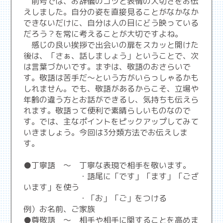
前号では、お辞儀のコツと表情の大切さをお伝
えしました。自分の姿を直接見ることがなかなか
できないだけに、自分は人の目にどう映っている
だろう？を常に考えることが大切ですよね。
感じの良い挨拶で出会いの扉をスカッと開けた
後は、「さぁ、話しましょう」ということで、次
は言葉づかいです。まずは、敬語のおさらいで
す。敬語は苦手だ～という方がいらっしゃるかも
しれません。でも、敬語があるからこそ、立場や
年齢の違う方とお話ができるし、気持ちも伝えら
れます。敬語って便利で素晴らしいものなので
す。では、主なポイントをピックアップしてみて
いきましょう。今回は3分類方法でお伝えしま
す。
●丁寧語 ～ 丁寧な表現で相手を敬います。
・語尾に「です」「ます」「ござ
います」を使う
・「お」「ご」をつける
例）お名前、ご家族
●尊敬語 ～ 相手や相手に関することを高めま