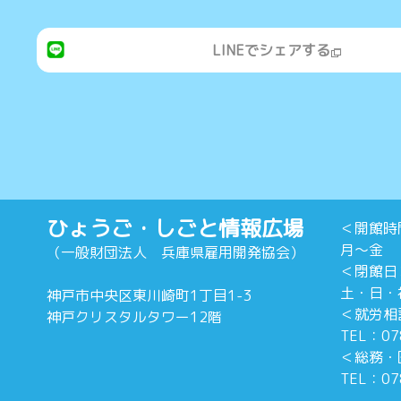
LINEでシェアする
ひょうご・しごと情報広場
＜開館
月～金 1
（一般財団法人 兵庫県雇用開発協会）
＜閉館
土・日・
神戸市中央区東川崎町1丁目1-3
＜就労相
神戸クリスタルタワー12階
TEL：07
＜総務・
TEL：07