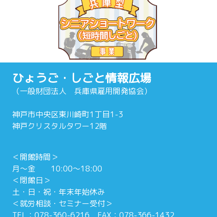
ひょうご・しごと情報広場
（一般財団法人 兵庫県雇用開発協会）
神戸市中央区東川崎町1丁目1-3
神戸クリスタルタワー12階
＜開館時間＞
月～金 10:00～18:00
＜閉館日＞
土・日・祝・年末年始休み
＜就労相談・セミナー受付＞
TEL：078-360-6216 FAX：078-366-1432