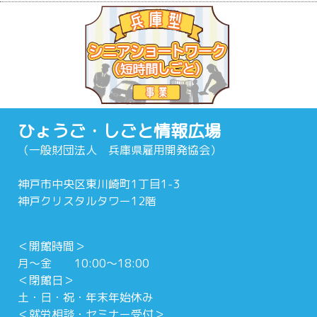
ひょうご・しごと情報広場
（一般財団法人 兵庫県雇用開発協会）
神戸市中央区東川崎町1丁目1-3
神戸クリスタルタワー12階
＜開館時間＞
月～金 10:00～18:00
＜閉館日＞
土・日・祝・年末年始休み
＜就労相談・セミナー受付＞